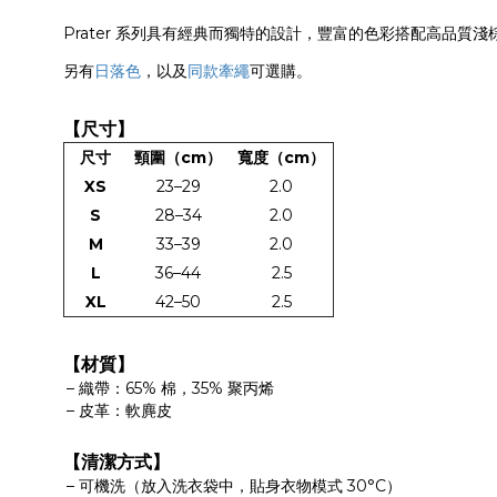
Prater 系列具有經典而獨特的設計，豐富的色彩搭配高品
另有
日落色
，以及
同款牽繩
可選購。
【尺寸】
尺寸
頸圍（cm）
寬度（cm）
XS
23–29
2.0
S
28–34
2.0
M
33–39
2.0
L
36–44
2.5
XL
42–50
2.5
【材質】
織帶：65% 棉，35% 聚丙烯
皮革：軟麂皮
【清潔方式】
可機洗（放入洗衣袋中，貼身衣物模式 30°C）