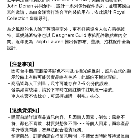
John Derian 共同創作，設計一系列傢飾配件系列，並獲英國白
宮的邀請，為白金漢宮打造合宜的裝飾用布，依此設計 Royal
Collection 皇家系列。
為之風靡的名人除了英國皇室外，更有好萊塢名人如布萊德彼
特、葛妮絲派特洛也以 Designers Guild 家飾配件妝點室內空
間。近年更為 Ralph Lauren 推出傢飾布、壁紙、抱枕配件全新
設計。
【注意事項】
因每台手機/電腦螢幕顯色不同及拍攝光線反射，照片在您的顯
示設備上有時可能與實品略有色差，此部份不屬於瑕疵。
商品皆為人工測量，尺寸可能存在 3–5 公分的誤差。
發票如需統編，請於下單時在備註欄中註明統一編號。
單入枕套不含枕心，可選擇加購「羽毛」枕心。
【退換貨須知】
購買前請詳讀商品資訊內容。凡因個人因素，例如：風格不
符、顏色不喜歡、材質與想像不同⋯⋯等個人因素，而非產品
本身瑕疵問題，恕無法配合退貨服務。
預購商品，訂購前請自行留意時間，不接受因時間等待過長而