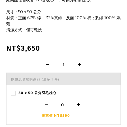
此商品僅售枕套（不含枕心），可額外加購枕心。
尺寸：50 x 50 公分
材質：正面 67% 棉 ，33%真絲；反面 100% 棉；刺繡 100% 嫘
縈
清潔方式：僅可乾洗
NT$3,650
以優惠價加購商品
(最多 1 件)
50 x 50 公分羽毛枕心
優惠價 NT$590