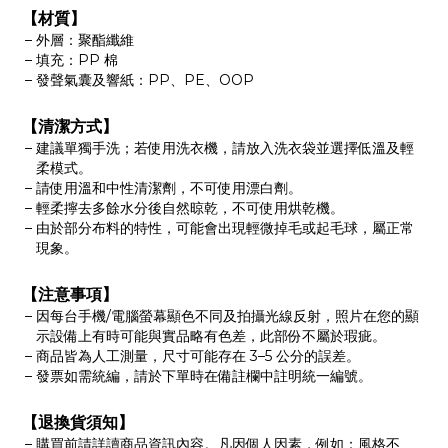
【材質】
外層：聚酯纖維
填充：PP 棉
發聲氣囊及響紙：PP、PE、OOP
【清潔方式】
建議單獨手洗；若使用洗衣機，請放入洗衣袋並選擇低溫及輕
柔模式。
請使用溫和中性清潔劑，不可使用漂白劑。
輕柔擰去多餘水分後自然晾乾，不可使用烘乾機。
由於部分布料的特性，可能會出現輕微掉毛或起毛球，屬正常
現象。
【注意事項】
因每台手機/電腦螢幕顯色不同及拍攝光線反射，照片在您的顯
示設備上有時可能與實品略有色差，此部份不屬於瑕疵。
商品皆為人工測量，尺寸可能存在 3–5 公分的誤差。
發票如需統編，請於下單時在備註欄中註明統一編號。
【退換貨須知】
購買前請詳讀商品資訊內容。凡因個人因素，例如：風格不