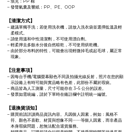
填充：PP 棉
發聲氣囊及響紙：PP、PE、OOP
【清潔方式】
建議單獨手洗；若使用洗衣機，請放入洗衣袋並選擇低溫及輕
柔模式。
請使用溫和中性清潔劑，不可使用漂白劑。
輕柔擰去多餘水分後自然晾乾，不可使用烘乾機。
由於部分布料的特性，可能會出現輕微掉毛或起毛球，屬正常
現象。
【注意事項】
因每台手機/電腦螢幕顯色不同及拍攝光線反射，照片在您的顯
示設備上有時可能與實品略有色差，此部份不屬於瑕疵。
商品皆為人工測量，尺寸可能存在 3–5 公分的誤差。
發票如需統編，請於下單時在備註欄中註明統一編號。
【退換貨須知】
購買前請詳讀商品資訊內容。凡因個人因素，例如：風格不
符、顏色不喜歡、材質與想像不同⋯⋯等個人因素，而非產品
本身瑕疵問題，恕無法配合退貨服務。
預購商品，訂購前請自行留意時間，不接受因時間等待過長而